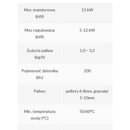
Moc znamionowa
12 kW
(kW)
Moc regulowana
5-12 kW
(kW)
Zużycie paliwa
1,0 – 3,2
(kg/h)
Pojemność zbiornika
200
(litr)
Paliwo
pellety 6-8mm, granulat
5-10mm
Min. temperatura
50/60°C
wody (°C)