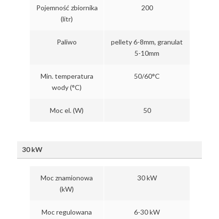
Pojemność zbiornika
200
(litr)
Paliwo
pellety 6-8mm, granulat
5-10mm
Min. temperatura
50/60°C
wody (°C)
Moc el. (W)
50
30 kW
Moc znamionowa
30 kW
(kW)
Moc regulowana
6-30 kW