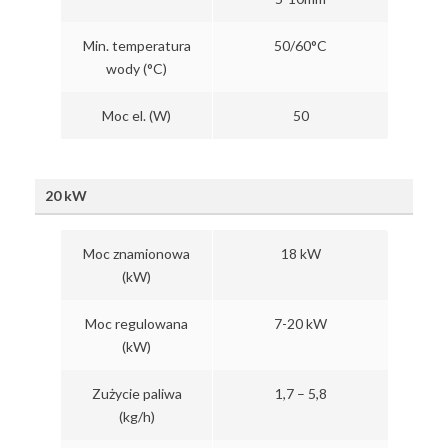
Min. temperatura
50/60°C
wody (°C)
Moc el. (W)
50
20 kW
Moc znamionowa
18 kW
(kW)
Moc regulowana
7-20 kW
(kW)
Zużycie paliwa
1,7 – 5,8
(kg/h)