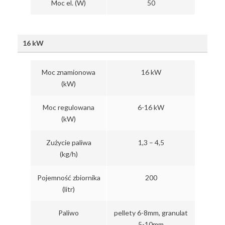
Moc el. (W)
50
16 kW
Moc znamionowa
16 kW
(kW)
Moc regulowana
6-16 kW
(kW)
Zużycie paliwa
1,3 – 4,5
(kg/h)
Pojemność zbiornika
200
(litr)
Paliwo
pellety 6-8mm, granulat
5-10mm