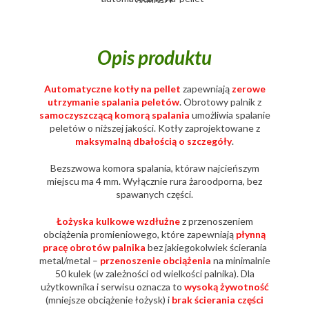
Opis produktu
Automatyczne kotły na pellet
zapewniają
zerowe
utrzymanie spalania peletów
. Obrotowy palnik z
samoczyszczącą komorą spalania
umożliwia spalanie
peletów o niższej jakości. Kotły zaprojektowane z
maksymalną dbałością o szczegóły
.
Bezszwowa komora spalania, któraw najcieńszym
miejscu ma 4 mm. Wyłącznie rura żaroodporna, bez
spawanych części.
Łożyska kulkowe wzdłużne
z przenoszeniem
obciążenia promieniowego, które zapewniają
płynną
pracę obrotów palnika
bez jakiegokolwiek ścierania
metal/metal –
przenoszenie obciążenia
na minimalnie
50 kulek (w zależności od wielkości palnika). Dla
użytkownika i serwisu oznacza to
wysoką żywotność
(mniejsze obciążenie łożysk) i
brak ścierania części