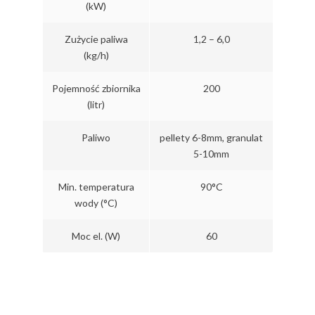
(kW)
Zużycie paliwa
1,2 – 6,0
(kg/h)
Pojemność zbiornika
200
(litr)
Paliwo
pellety 6-8mm, granulat
5-10mm
Min. temperatura
90°C
wody (°C)
Moc el. (W)
60