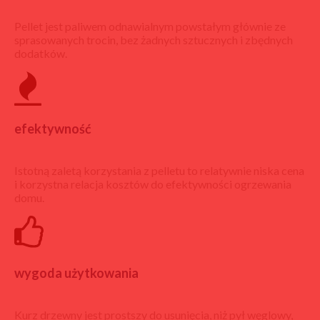
Pellet jest paliwem odnawialnym powstałym głównie ze
sprasowanych trocin, bez żadnych sztucznych i zbędnych
dodatków.
efektywność
Istotną zaletą korzystania z pelletu to relatywnie niska cena
i korzystna relacja kosztów do efektywności ogrzewania
domu.
wygoda użytkowania
Kurz drzewny jest prostszy do usunięcia, niż pył węglowy,