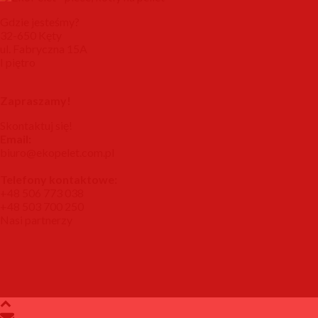
Gdzie jesteśmy?
32-650 Kęty
ul. Fabryczna 15A
I piętro
Zapraszamy!
Skontaktuj się!
Email:
biuro@ekopelet.com.pl
Telefony kontaktowe:
+48 506 773 038
+48 503 700 250
Nasi partnerzy