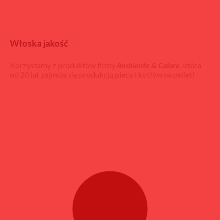
Włoska jakość
Korzystamy z produktów firmy
Ambiente & Calore
, która
od 20 lat zajmuje się produkcją piecy i kotłów na pellet!