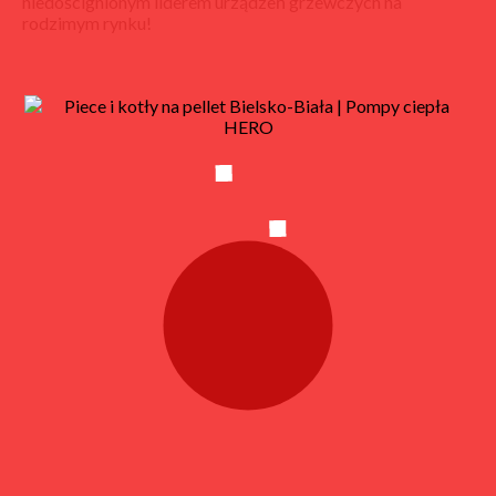
niedoścignionym liderem urządzeń grzewczych na
rodzimym rynku!