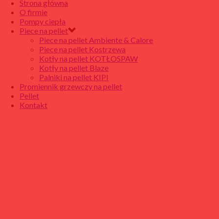
Strona główna
O firmie
Pompy ciepła
Piece na pellet
Piece na pellet Ambiente & Calore
Piece na pellet Kostrzewa
Kotły na pellet KOTŁOSPAW
Kotły na pellet Blaze
Palniki na pellet KIPI
Promiennik grzewczy na pellet
Pellet
Kontakt