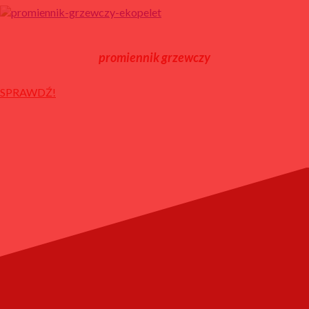
promiennik grzewczy
SPRAWDŹ!