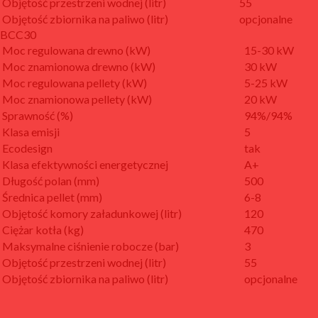
Objętość przestrzeni wodnej (litr)
55
Objętość zbiornika na paliwo (litr)
opcjonalne
BCC30
Moc regulowana drewno (kW)
15-30 kW
Moc znamionowa drewno (kW)
30 kW
Moc regulowana pellety (kW)
5-25 kW
Moc znamionowa pellety (kW)
20 kW
Sprawność (%)
94%/94%
Klasa emisji
5
Ecodesign
tak
Klasa efektywności energetycznej
A+
Długość polan (mm)
500
Średnica pellet (mm)
6-8
Objętość komory załadunkowej (litr)
120
Ciężar kotła (kg)
470
Maksymalne ciśnienie robocze (bar)
3
Objętość przestrzeni wodnej (litr)
55
Objętość zbiornika na paliwo (litr)
opcjonalne