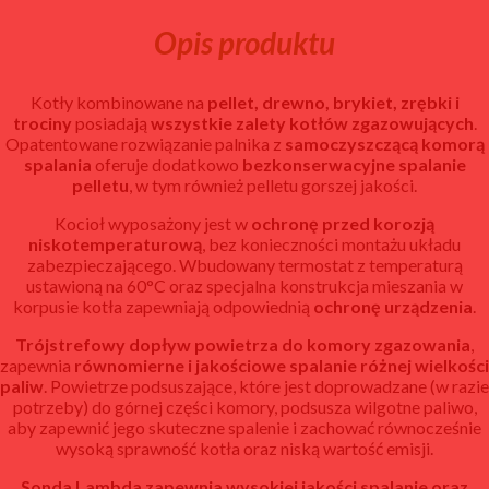
Opis produktu
Kotły kombinowane na
pellet, drewno, brykiet, zrębki i
trociny
posiadają
wszystkie zalety kotłów zgazowujących
.
Opatentowane rozwiązanie palnika z
samoczyszczącą komorą
spalania
oferuje dodatkowo
bezkonserwacyjne spalanie
pelletu
, w tym również pelletu gorszej jakości.
Kocioł wyposażony jest w
ochronę przed korozją
niskotemperaturową
, bez konieczności montażu układu
zabezpieczającego. Wbudowany termostat z temperaturą
ustawioną na 60°C oraz specjalna konstrukcja mieszania w
korpusie kotła zapewniają odpowiednią
ochronę urządzenia
.
Trójstrefowy dopływ powietrza do komory zgazowania
,
zapewnia
równomierne i jakościowe spalanie różnej wielkości
paliw
. Powietrze podsuszające, które jest doprowadzane (w razie
potrzeby) do górnej części komory, podsusza wilgotne paliwo,
aby zapewnić jego skuteczne spalenie i zachować równocześnie
wysoką sprawność kotła oraz niską wartość emisji.
Sonda Lambda zapewnia wysokiej jakości spalanie oraz