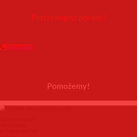
Potrzebujesz porady?
ZADZWOŃ!
Pomożemy!
Gdzie jesteśmy?
32-650 Kęty
ul. Fabryczna 15A
I piętro