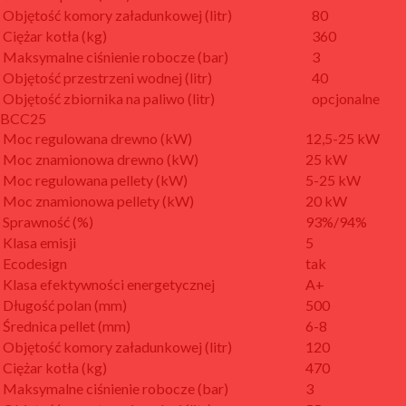
Objętość komory załadunkowej (litr)
80
Ciężar kotła (kg)
360
Maksymalne ciśnienie robocze (bar)
3
Objętość przestrzeni wodnej (litr)
40
Objętość zbiornika na paliwo (litr)
opcjonalne
BCC25
Moc regulowana drewno (kW)
12,5-25 kW
Moc znamionowa drewno (kW)
25 kW
Moc regulowana pellety (kW)
5-25 kW
Moc znamionowa pellety (kW)
20 kW
Sprawność (%)
93%/94%
Klasa emisji
5
Ecodesign
tak
Klasa efektywności energetycznej
A+
Długość polan (mm)
500
Średnica pellet (mm)
6-8
Objętość komory załadunkowej (litr)
120
Ciężar kotła (kg)
470
Maksymalne ciśnienie robocze (bar)
3