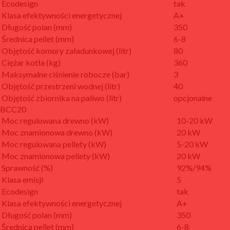
Ecodesign
tak
Klasa efektywności energetycznej
A+
Długość polan (mm)
350
Średnica pellet (mm)
6-8
Objętość komory załadunkowej (litr)
80
Ciężar kotła (kg)
360
Maksymalne ciśnienie robocze (bar)
3
Objętość przestrzeni wodnej (litr)
40
Objętość zbiornika na paliwo (litr)
opcjonalne
BCC20
Moc regulowana drewno (kW)
10-20 kW
Moc znamionowa drewno (kW)
20 kW
Moc regulowana pellety (kW)
5-20 kW
Moc znamionowa pellety (kW)
20 kW
Sprawność (%)
92%/94%
Klasa emisji
5
Ecodesign
tak
Klasa efektywności energetycznej
A+
Długość polan (mm)
350
Średnica pellet (mm)
6-8