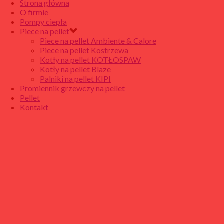
Strona główna
O firmie
Pompy ciepła
Piece na pellet
Piece na pellet Ambiente & Calore
Piece na pellet Kostrzewa
Kotły na pellet KOTŁOSPAW
Kotły na pellet Blaze
Palniki na pellet KIPI
Promiennik grzewczy na pellet
Pellet
Kontakt