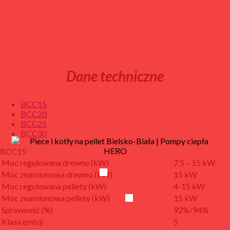
Dane techniczne
BCC15
BCC20
BCC25
BCC30
BCC15
Moc regulowana drewno (kW)
7,5 – 15 kW
Moc znamionowa drewno (kW)
15 kW
Moc regulowana pellety (kW)
4-15 kW
Moc znamionowa pellety (kW)
15 kW
Sprawność (%)
92%/94%
Klasa emisji
5