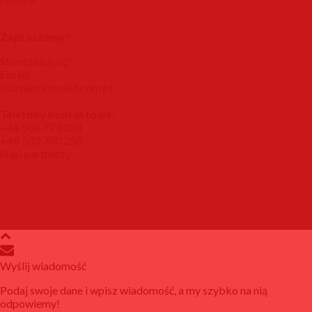
Zapraszamy!
Skontaktuj się!
Email:
biuro@ekopelet.com.pl
Telefony kontaktowe:
+48 506 773 038
+48 503 700 250
Nasi partnerzy
Wyślij wiadomość
Podaj swoje dane i wpisz wiadomość, a my szybko na nią
odpowiemy!