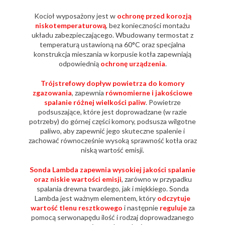
Kocioł wyposażony jest w
ochronę przed korozją
niskotemperaturową
, bez konieczności montażu
układu zabezpieczającego. Wbudowany termostat z
temperaturą ustawioną na 60°C oraz specjalna
konstrukcja mieszania w korpusie kotła zapewniają
odpowiednią
ochronę urządzenia
.
Trójstrefowy dopływ powietrza do komory
zgazowania
, zapewnia
równomierne i jakościowe
spalanie różnej wielkości paliw
. Powietrze
podsuszające, które jest doprowadzane (w razie
potrzeby) do górnej części komory, podsusza wilgotne
paliwo, aby zapewnić jego skuteczne spalenie i
zachować równocześnie wysoką sprawność kotła oraz
niską wartość emisji.
Sonda Lambda zapewnia wysokiej jakości spalanie
oraz niskie wartości emisji
, zarówno w przypadku
spalania drewna twardego, jak i miękkiego. Sonda
Lambda jest ważnym elementem, który
odczytuje
wartość tlenu resztkowego
i następnie
reguluje
za
pomocą serwonapędu ilość i rodzaj doprowadzanego