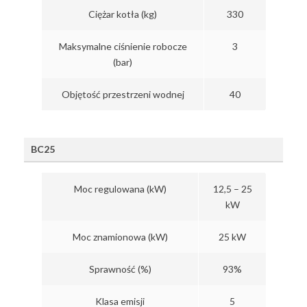
Ciężar kotła (kg)
330
Maksymalne ciśnienie robocze
3
(bar)
Objętość przestrzeni wodnej
40
BC25
Moc regulowana (kW)
12,5 – 25
kW
Moc znamionowa (kW)
25 kW
Sprawność (%)
93%
Klasa emisji
5