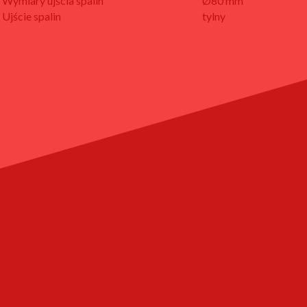
Wymiary ujścia spalin
Ø80 mm
Ujście spalin
tylny