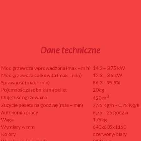
Dane techniczne
Moc grzewcza wprowadzona (max – min)
14,3 – 3,75 kW
Moc grzewcza całkowita (max – min)
12,3 – 3,6 kW
Sprawność (max – min)
86,3 – 95,9%
Pojemność zasobnika na pellet
20kg
3
Objętość ogrzewalna
420 m
Zużycie pelletu na godzinę (max – min)
2,96 Kg/h – 0,78 Kg/h
Autonomia pracy
6,75 – 25 godzin
Waga
175kg
Wymiary w mm
640x635x1160
Kolory
czerwony/biały