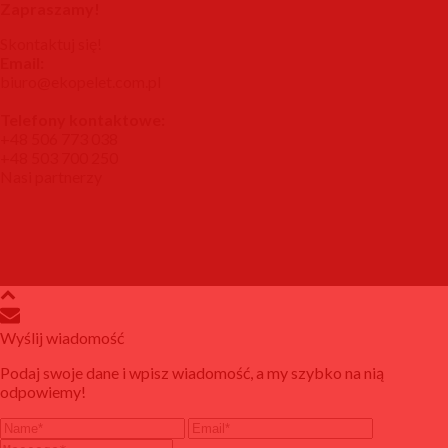
Zapraszamy!
Skontaktuj się!
Email:
biuro@ekopelet.com.pl
Telefony kontaktowe:
+48 506 773 038
+48 503 700 250
Nasi partnerzy
Wyślij wiadomość
Podaj swoje dane i wpisz wiadomość, a my szybko na nią
odpowiemy!