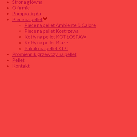
Strona główna
O firmie
Pompy ciepła
Piece na pellet
Piece na pellet Ambiente & Calore
Piece na pellet Kostrzewa
Kotły na pellet KOTŁOSPAW
Kotły na pellet Blaze
Palniki na pellet KIPI
Promiennik grzewczy na pellet
Pellet
Kontakt