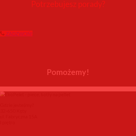
Potrzebujesz porady?
ZADZWOŃ!
Pomożemy!
Gdzie jesteśmy?
32-650 Kęty
ul. Fabryczna 15A
I piętro