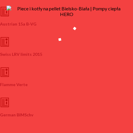
Austrian 15a B-VG
Swiss LRV limits 2015
Flamme Verte
German BIMSchv