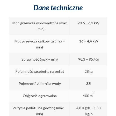
Dane techniczne
Moc grzewcza wprowadzona (max
20,6 – 6,1 kW
– min)
Moc grzewcza całkowita (max –
16 – 4,4 kW
min)
Sprawność (max – min)
90,3 – 95,4%
Pojemność zasobnika na pellet
28kg
Pojemność zbiornika wody
38l
3
Objętość ogrzewalna
400 m
Zużycie pelletu na godzinę (max –
4,8 Kg/h – 1,33
min)
Kg/h