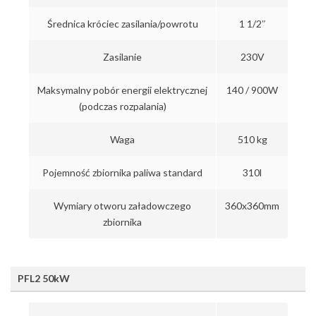
Średnica króciec zasilania/powrotu
1 1/2″
Zasilanie
230V
Maksymalny pobór energii elektrycznej
140 / 900W
(podczas rozpalania)
Waga
510 kg
Pojemność zbiornika paliwa standard
310l
Wymiary otworu załadowczego
360x360mm
zbiornika
PFL2 50kW