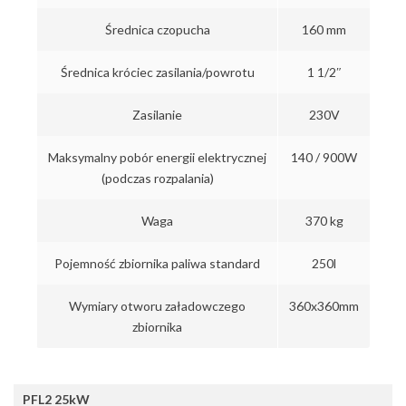
Średnica czopucha
160 mm
Średnica króciec zasilania/powrotu
1 1/2″
Zasilanie
230V
Maksymalny pobór energii elektrycznej
140 / 900W
(podczas rozpalania)
Waga
370 kg
Pojemność zbiornika paliwa standard
250l
Wymiary otworu załadowczego
360x360mm
zbiornika
PFL2 25kW