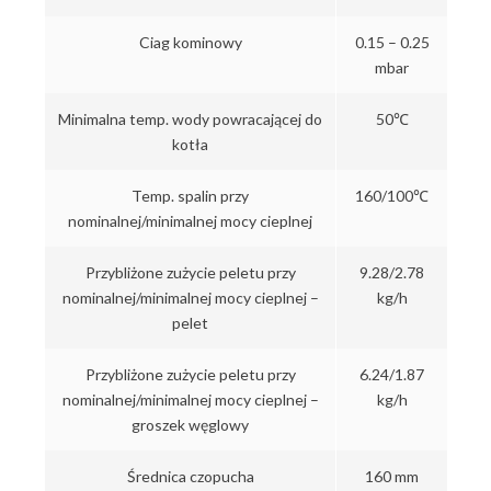
Ciag kominowy
0.15 – 0.25
mbar
Minimalna temp. wody powracającej do
50℃
kotła
Temp. spalin przy
160/100℃
nominalnej/minimalnej mocy cieplnej
Przybliżone zużycie peletu przy
9.28/2.78
nominalnej/minimalnej mocy cieplnej –
kg/h
pelet
Przybliżone zużycie peletu przy
6.24/1.87
nominalnej/minimalnej mocy cieplnej –
kg/h
groszek węglowy
Średnica czopucha
160 mm