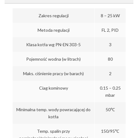
Zakres regulacji
8 – 25 kW
Metoda regulacji
FL 2, PID
Klasa kotła wg PN-EN 303-5
3
Pojemność wodna (w litrach)
80
Maks. ciśnienie pracy (w barach)
2
Ciag kominowy
0.15 – 0.25
mbar
Minimalna temp. wody powracającej do
50℃
kotła
Temp. spalin przy
150/95℃