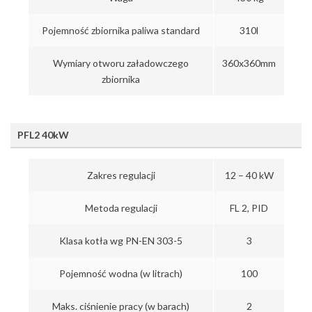
Pojemność zbiornika paliwa standard
310l
Wymiary otworu załadowczego
360x360mm
zbiornika
PFL2 40kW
Zakres regulacji
12 – 40 kW
Metoda regulacji
FL 2, PID
Klasa kotła wg PN-EN 303-5
3
Pojemność wodna (w litrach)
100
Maks. ciśnienie pracy (w barach)
2