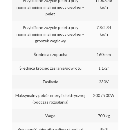
Przybliżone zużycie peletu przy
11.6/3.48
nominalnej/minimalnej mocy cieplnej –
kg/h
pelet
Przybliżone zużycie peletu przy
7.8/2.34
nominalnej/minimalnej mocy cieplnej –
kg/h
groszek węglowy
Średnica czopucha
160 mm
Średnica króciec zasilania/powrotu
1 1/2″
Zasilanie
230V
Maksymalny pobór energii elektrycznej
200 / 900W
(podczas rozpalania)
Waga
700 kg
Pojemność zbiornika paliwa standard
450l