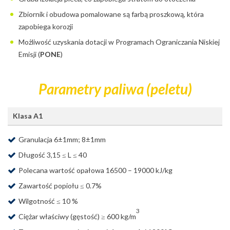
Zbiornik i obudowa pomalowane są farbą proszkową, która
zapobiega korozji
Możliwość uzyskania dotacji w Programach Ograniczania Niskiej
Emisji (
PONE
)
Parametry paliwa (peletu)
Klasa A1
Granulacja 6±1mm; 8±1mm
Długość 3,15 ≤ L ≤ 40
Polecana wartość opałowa 16500 – 19000 kJ/kg
Zawartość popiołu ≤ 0.7%
Wilgotność ≤ 10 %
3
Ciężar właściwy (gęstość) ≥ 600 kg/m