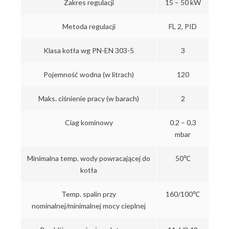
Zakres regulacji
15 – 50 kW
Metoda regulacji
FL 2, PID
Klasa kotła wg PN-EN 303-5
3
Pojemność wodna (w litrach)
120
Maks. ciśnienie pracy (w barach)
2
Ciag kominowy
0.2 – 0.3
mbar
Minimalna temp. wody powracającej do
50℃
kotła
Temp. spalin przy
160/100℃
nominalnej/minimalnej mocy cieplnej