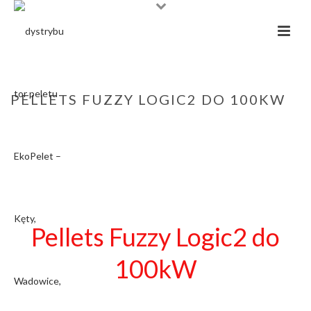
PELLETS FUZZY LOGIC2 DO 100KW
PIECE I KOTŁY NA PELLET | POMPY CIEPŁA | BIELSKO-BIAŁA, KĘTY,
OŚWIĘCIM, MAŁOPOLSKA, ŚLĄSK
»
PIECE NA PELLET
»
PIECE NA PELLET
KOSTRZEWA
»
KOTŁY Z AUTOMATYCZNYM PODAWANIEM
»
PELLETS
FUZZY LOGIC2 DO 100KW
Pellets Fuzzy Logic2 do
100kW