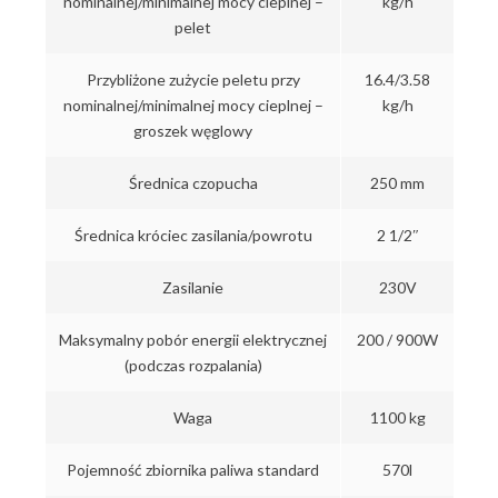
nominalnej/minimalnej mocy cieplnej –
kg/h
pelet
Przybliżone zużycie peletu przy
16.4/3.58
nominalnej/minimalnej mocy cieplnej –
kg/h
groszek węglowy
Średnica czopucha
250 mm
Średnica króciec zasilania/powrotu
2 1/2″
Zasilanie
230V
Maksymalny pobór energii elektrycznej
200 / 900W
(podczas rozpalania)
Waga
1100 kg
Pojemność zbiornika paliwa standard
570l