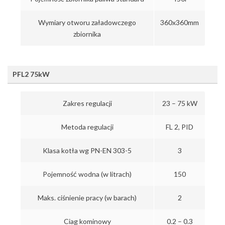
Wymiary otworu załadowczego
360x360mm
zbiornika
PFL2 75kW
Zakres regulacji
23 – 75 kW
Metoda regulacji
FL 2, PID
Klasa kotła wg PN-EN 303-5
3
Pojemność wodna (w litrach)
150
Maks. ciśnienie pracy (w barach)
2
Ciag kominowy
0.2 – 0.3