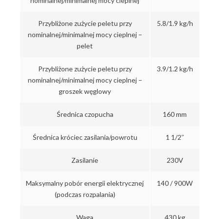
nominalnej/minimalnej mocy cieplnej
Przybliżone zużycie peletu przy
5.8/1.9 kg/h
nominalnej/minimalnej mocy cieplnej –
pelet
Przybliżone zużycie peletu przy
3.9/1.2 kg/h
nominalnej/minimalnej mocy cieplnej –
groszek węglowy
Średnica czopucha
160 mm
Średnica króciec zasilania/powrotu
1 1/2″
Zasilanie
230V
Maksymalny pobór energii elektrycznej
140 / 900W
(podczas rozpalania)
Waga
430 kg