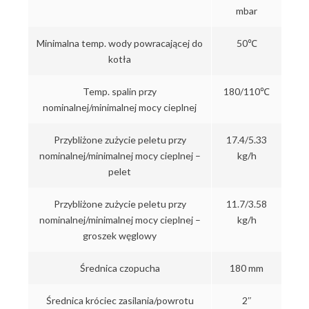
mbar
Minimalna temp. wody powracającej do
50℃
kotła
Temp. spalin przy
180/110℃
nominalnej/minimalnej mocy cieplnej
Przybliżone zużycie peletu przy
17.4/5.33
nominalnej/minimalnej mocy cieplnej –
kg/h
pelet
Przybliżone zużycie peletu przy
11.7/3.58
nominalnej/minimalnej mocy cieplnej –
kg/h
groszek węglowy
Średnica czopucha
180 mm
Średnica króciec zasilania/powrotu
2″