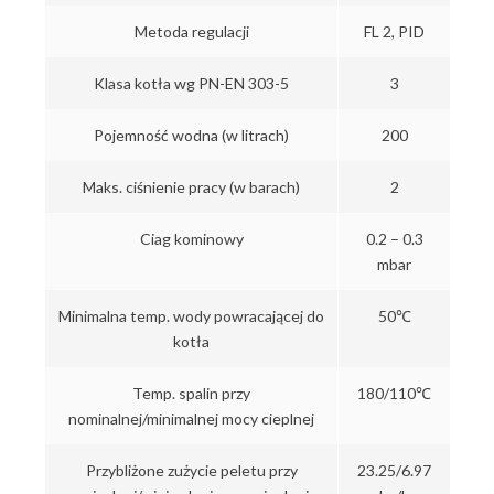
Metoda regulacji
FL 2, PID
Klasa kotła wg PN-EN 303-5
3
Pojemność wodna (w litrach)
200
Maks. ciśnienie pracy (w barach)
2
Ciag kominowy
0.2 – 0.3
mbar
Minimalna temp. wody powracającej do
50℃
kotła
Temp. spalin przy
180/110℃
nominalnej/minimalnej mocy cieplnej
Przybliżone zużycie peletu przy
23.25/6.97